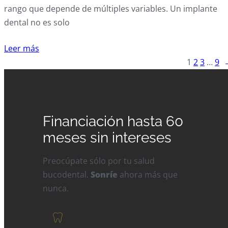
rango que depende de múltiples variables. Un implante
dental no es solo
Leer más
1
2
3
…
9
Financiación hasta 60
meses sin intereses
Preocúpate sólo por tu salud
bucodental.
Sonríe
ahora más que
nunca.