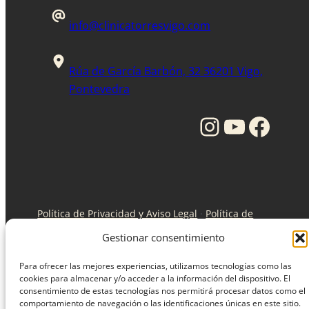
info@clinicatorresvigo.com
Rúa de García Barbón, 32 36201 Vigo,
Pontevedra
Instagram
YouTube
Facebook
Política de Privacidad y Aviso Legal
·
Política de
Cookies
·
Registro Sanitario: C-36-000312 /industria
Gestionar consentimiento
XG-1312.
Para ofrecer las mejores experiencias, utilizamos tecnologías como las
cookies para almacenar y/o acceder a la información del dispositivo. El
consentimiento de estas tecnologías nos permitirá procesar datos como el
© Todos los derechos reservados Clinica Torres.
comportamiento de navegación o las identificaciones únicas en este sitio.