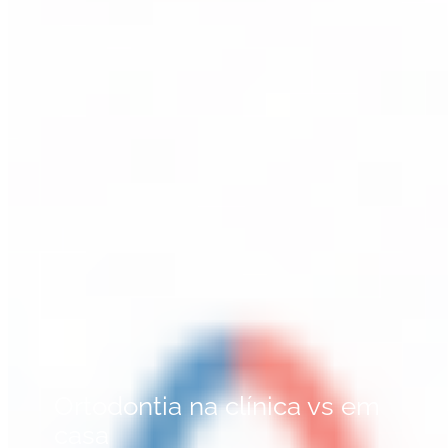
Ortodontia na clínica vs em
casa