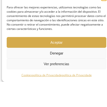
Ortodontia estética versus
Para ofrecer las mejores experiencias, utilizamos tecnologías como las
cookies para almacenar y/o acceder a la información del dispositivo. El
ortodontia funcional
consentimiento de estas tecnologías nos permitirá procesar datos como el
comportamiento de navegación o las identificaciones únicas en este sitio.
No consentir o retirar el consentimiento, puede afectar negativamente a
Um dos conceitos mais importantes em
ciertas características y funciones.
ortodontia é distinguir entre alinhamento
dentário e correção funcional.
Aceptar
Um paciente pode ter os dentes
Denegar
aparentemente direitos e continuar a
apresentar uma mordida incorreta.
Ver preferencias
A ortodontia moderna procura alcançar:
Cookies
política de Privacidade
política de Privacidade
Alinhamento dentário.
Oclusão correta.
Equilíbrio muscular.
Estabilidade a longo prazo.