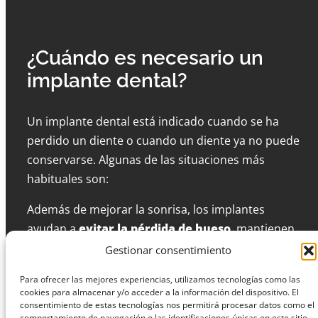
¿Cuándo es necesario un
implante dental?
Un implante dental está indicado cuando se ha
perdido un diente o cuando un diente ya no puede
conservarse. Algunas de las situaciones más
habituales son:
Además de mejorar la sonrisa, los implantes
ayudan a
evitar la pérdida de hueso
, mantienen
la posición de los dientes vecinos y permiten llevar
Gestionar consentimiento
una vida normal sin limitaciones.
Para ofrecer las mejores experiencias, utilizamos tecnologías como las
cookies para almacenar y/o acceder a la información del dispositivo. El
consentimiento de estas tecnologías nos permitirá procesar datos como el
comportamiento de navegación o las identificaciones únicas en este sitio.