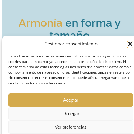
Armonía
en forma y
tamaño
Gestionar consentimiento
Para ofrecer las mejores experiencias, utilizamos tecnologías como las
cookies para almacenar y/o acceder a la información del dispositivo. El
consentimiento de estas tecnologías nos permitirá procesar datos como el
comportamiento de navegación o las identificaciones únicas en este sitio.
No consentir o retirar el consentimiento, puede afectar negativamente a
Con las carillas estéticas podemos
ciertas características y funciones.
restaurar la forma de los dientes,
igualándolos y consiguiendo uniformidad
Aceptar
en el color, enmascaramos levemente la
Denegar
superficie visible del diente, con el fin de
corregir problemas estéticos, asimetrías,
Ver preferencias
etc.