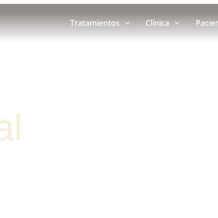
Tratamientos
Clínica
Pacie
al
en Vigo
a Guiada Digi