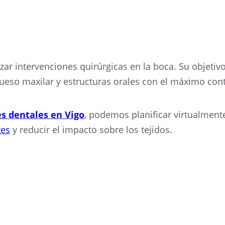
oral
en Vigo
con técnicas avanzadas de planificación dig
 a mejorar la precisión, la seguridad y la recuperación
zar intervenciones quirúrgicas en la boca. Su objetivo 
ueso maxilar y estructuras orales con el máximo contr
s dentales en Vigo
, podemos planificar virtualmente
tes
y reducir el impacto sobre los tejidos.