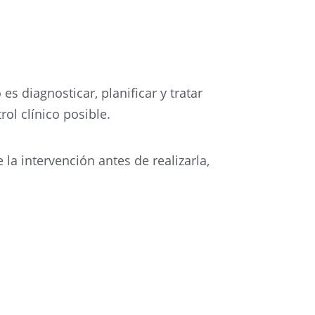
ital 3D, cirugía guiada por ordenador y
 del paciente.
es diagnosticar, planificar y tratar
ol clínico posible.
 la intervención antes de realizarla,