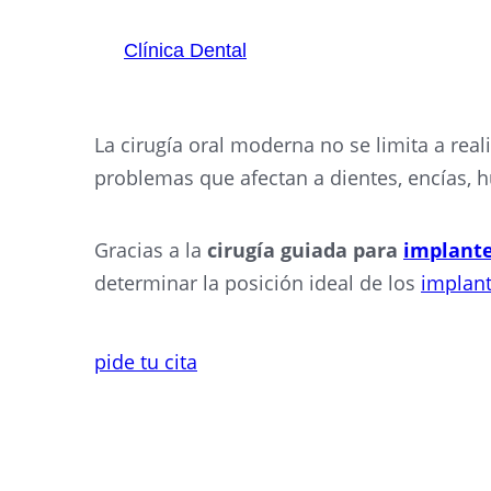
En
Clínica Dental
Torres realizamos
cirugía 
tratamientos mínimamente invasivos orientados
La cirugía oral moderna no se limita a reali
problemas que afectan a dientes, encías, h
Gracias a la
cirugía guiada para
implante
determinar la posición ideal de los
implan
pide tu cita