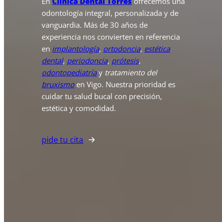
En
Clínica Dental Torres
ofrecemos una
odontología integral, personalizada y de
vanguardia. Más de 30 años de
experiencia nos convierten en referencia
en
implantología
,
ortodoncia
,
estética
dental
,
periodoncia
,
prótesis
,
odontopediatría
y
tratamiento del
bruxismo
en Vigo. Nuestra prioridad es
cuidar tu salud bucal con precisión,
estética y comodidad.
pide tu cita