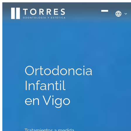
Saltar
al
contenido
Ortodoncia
Infantil
en Vigo
Tratamientos a medida.