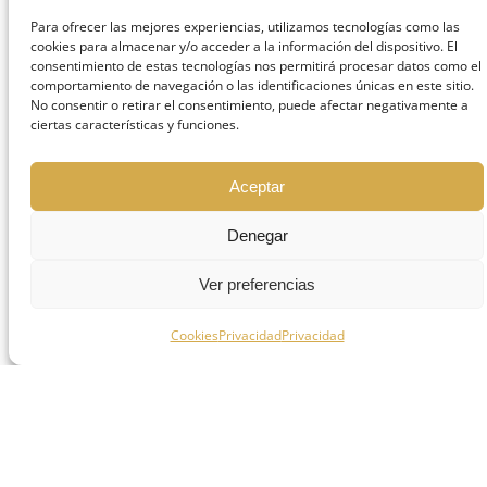
basará en una evaluación completa de tu
Para ofrecer las mejores experiencias, utilizamos tecnologías como las
situación individual. Si tienes dudas o
cookies para almacenar y/o acceder a la información del dispositivo. El
consentimiento de estas tecnologías nos permitirá procesar datos como el
preocupaciones, es mejor consultar con un
comportamiento de navegación o las identificaciones únicas en este sitio.
profesional de la salud bucal, como un
No consentir o retirar el consentimiento, puede afectar negativamente a
ciertas características y funciones.
dentista o un endodoncista, quienes
podrán brindarte una recomendación
precisa y personalizada.
Aceptar
Denegar
Ver preferencias
Cookies
Privacidad
Privacidad
¿Cómo se hace una
apicectomía?
La apicectomía es un procedimiento