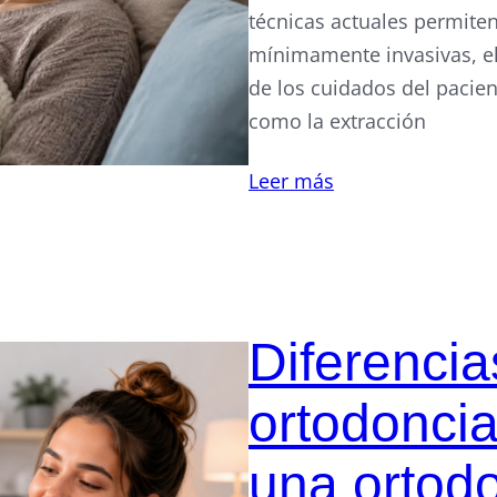
técnicas actuales permite
mínimamente invasivas, el
de los cuidados del pacien
como la extracción
Leer más
Diferencia
ortodoncia
una ortod