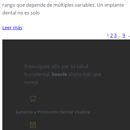
rango que depende de múltiples variables. Un implante
dental no es solo
Leer más
1
2
3
…
9
Preocúpate sólo por tu salud
bucodental.
Sonríe
ahora más que
nunca.
Garantía y Protección Dental Vitalicia