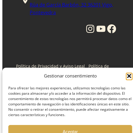
Rúa de García Barbón, 32 36201 Vigo,
Pontevedra
Instagram
YouTube
Facebook
Política de Privacidad y Aviso Legal
·
Política de
Cookies
·
Registro Sanitario: C-36-000312 /industria
Gestionar consentimiento
XG-1312.
Para ofrecer las mejores experiencias, utilizamos tecnologías como las
cookies para almacenar y/o acceder a la información del dispositivo. El
consentimiento de estas tecnologías nos permitirá procesar datos como el
© Todos los derechos reservados Clinica Torres.
comportamiento de navegación o las identificaciones únicas en este sitio.
MEDICAL DENTAL TORRES SL
No consentir o retirar el consentimiento, puede afectar negativamente a
ciertas características y funciones.
Aceptar