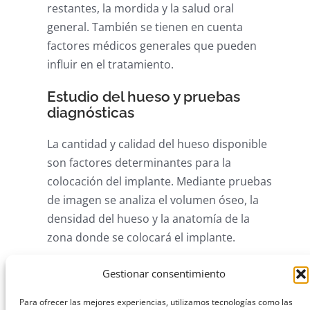
restantes, la mordida y la salud oral
general. También se tienen en cuenta
factores médicos generales que pueden
influir en el tratamiento.
Estudio del hueso y pruebas
diagnósticas
La cantidad y calidad del hueso disponible
son factores determinantes para la
colocación del implante. Mediante pruebas
de imagen se analiza el volumen óseo, la
densidad del hueso y la anatomía de la
zona donde se colocará el implante.
Este estudio permite identificar con
Gestionar consentimiento
precisión las zonas más adecuadas para la
Para ofrecer las mejores experiencias, utilizamos tecnologías como las
colocación del implante y planificar el