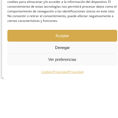
cookies para almacenar y/o acceder a la información del dispositivo. El
procedimiento de forma segura.
consentimiento de estas tecnologías nos permitirá procesar datos como el
comportamiento de navegación o las identificaciones únicas en este sitio.
No consentir o retirar el consentimiento, puede afectar negativamente a
Planificación personalizada del
ciertas características y funciones.
tratamiento
Con la información clínica y radiológica
Aceptar
obtenida, se diseña un plan de tratamiento
Denegar
individualizado. En esta planificación se
define el número de implantes necesarios,
Ver preferencias
su posición exacta, el tipo de implante y la
prótesis más adecuada para cada caso.
Cookies
Privacidad
Privacidad
Preparación antes de la
colocación del implante
dental
No todos los tratamientos comienzan
directamente con la cirugía. En muchos