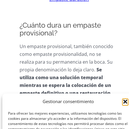
¿Cuánto dura un empaste
provisional?
Un empaste provisional, también conocido
como empaste provisionalidad, no se
realiza para su permanencia en la boca. Su
propia denominación lo deja claro.
Se
utiliza como una solución temporal
mientras se espera la colocación de un
empaste definitivo o una restauración
dental permanente, como una corona
.
Gestionar consentimiento
Cuanto dura un empaste provisional
Para ofrecer las mejores experiencias, utilizamos tecnologías como las
cookies para almacenar y/o acceder a la información del dispositivo. El
depende de varios factores. Puede variar,
consentimiento de estas tecnologías nos permitirá procesar datos como el
pero generalmente está diseñado para ser
comportamiento de navegación o las identificaciones únicas en este sitio.