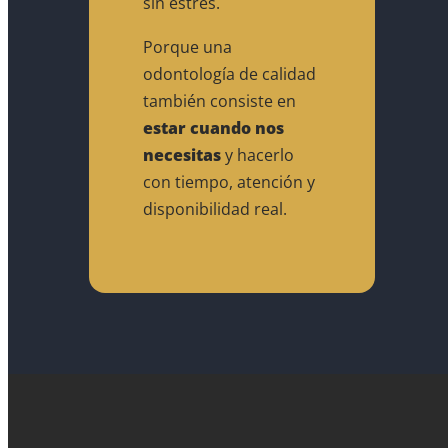
sin estrés.
Porque una
odontología de calidad
también consiste en
estar cuando nos
necesitas
y hacerlo
con tiempo, atención y
disponibilidad real.