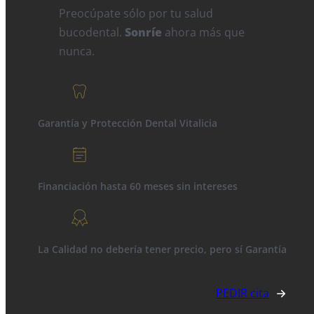
Preocúpate sólo por tu salud
bucodental.
Sonríe
ahora más que
nunca.
Garantía y Protección Dental Vitalicia
Financiación hasta 60 meses sin intereses
La Calidad no debería tener precio, pero sí Garantía
PEDIR cita