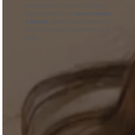
siempre es fácil. Por eso, en Clínica
Torres ofrecemos un
horario amplio
y flexible
, pensado para adaptarse a
la rutina de nuestros pacientes, no al
revés.