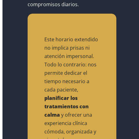
compromisos diarios.
Este horario extendido
no implica prisas ni
atención impersonal.
Todo lo contrario: nos
permite dedicar el
tiempo necesario a
cada paciente,
planificar los
tratamientos con
calma
y ofrecer una
experiencia clínica
cómoda, organizada y