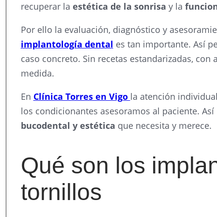
recuperar la
estética de la sonrisa
y la
funcion
Por ello la evaluación, diagnóstico y asesorami
implantología dental
es tan importante. Así p
caso concreto. Sin recetas estandarizadas, con 
medida.
En
Clínica Torres en Vigo
la atención individua
los condicionantes asesoramos al paciente. As
bucodental y estética
que necesita y merece.
Qué son los implan
tornillos