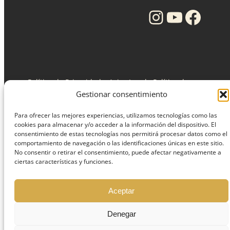
Instagram
YouTube
Facebook
Política de Privacidad y Aviso Legal
·
Política de
Cookies
·
Registro Sanitario: C-36-000312 /industria
Gestionar consentimiento
XG-1312.
Para ofrecer las mejores experiencias, utilizamos tecnologías como las
cookies para almacenar y/o acceder a la información del dispositivo. El
consentimiento de estas tecnologías nos permitirá procesar datos como el
comportamiento de navegación o las identificaciones únicas en este sitio.
© Todos los derechos reservados Clinica Torres.
No consentir o retirar el consentimiento, puede afectar negativamente a
MEDICAL DENTAL TORRES SL
ciertas características y funciones.
Aceptar
Denegar