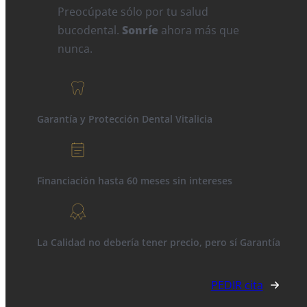
Preocúpate sólo por tu salud
bucodental.
Sonríe
ahora más que
nunca.
Garantía y Protección Dental Vitalicia
Financiación hasta 60 meses sin intereses
La Calidad no debería tener precio, pero sí Garantía
PEDIR cita